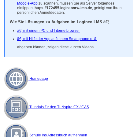
Moodle-App
zu scannen, müssen Sie als Server folgendes
eintippen:
https://172455.logineonrw-lms.de
, gefolgt von Ihren
persönlichen Anmeldedaten.
Wie Sie Lösungen zu Aufgaben im Logineo LMS â€¦
â€¦ mit einem PC und Internetbrowser
â€¦ mit Hilfe der App auf einem Smartphone o. ä.
abgeben können, zeigen diese kurzen Videos.
Homepage
Tutorials für den TI-Nspire CX / CAS
Schule ins Adressbuch aufnehmen