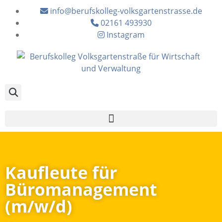
info@berufskolleg-volksgartenstrasse.de
02161 493930
Instagram
Kaufleute für
Büromanagement
(m/w/d)