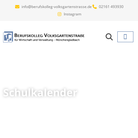
info@berufskolleg-volksgartenstrasse.de
02161 493930
Instagram
Projekte un
Schulkalender
Startseite
»
Schulkalender