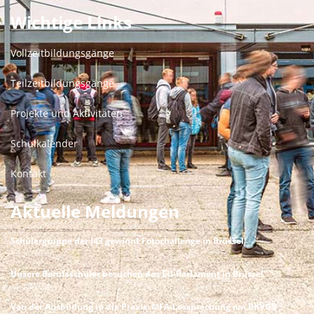
Wichtige Links
Vollzeitbildungsgänge
Teilzeitbildungsgänge
Projekte und Aktivitäten
Schulkalender
Kontakt
Aktuelle Meldungen
Schülergruppe der I43 gewinnt Fotochallenge in Brüssel
17. Juli 2026
Unsere Berufsschüler besuchen das EU-Parlament in Brüssel
17. Juli 2026
Von der Ausbildung in die Praxis: MFA-Lossprechung am BKVGS