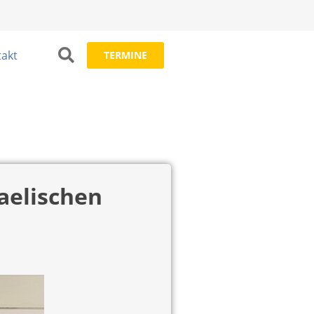
akt
TERMINE
aelischen