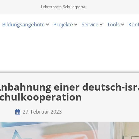
Lehrerportal
Schülerportal
Bildungsangebote
Projekte
Service
Tools
Kont
Anbahnung einer deutsch-isr
chulkooperation
27. Februar 2023