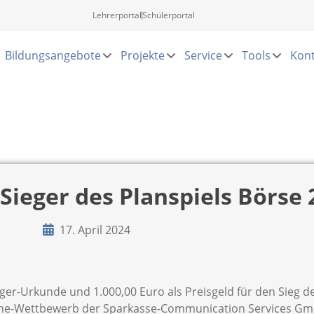
Lehrerportal
Schülerportal
Bildungsangebote
Projekte
Service
Tools
Kont
eger des Planspiels Börse 
17. April 2024
r-Urkunde und 1.000,00 Euro als Preisgeld für den Sieg d
nline-Wettbewerb der Sparkasse-Communication Services G