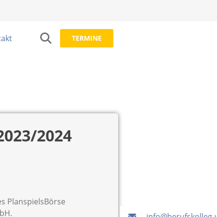
akt
TERMINE
2023/2024
es PlanspielsBörse
mbH.
info@berufskolleg-