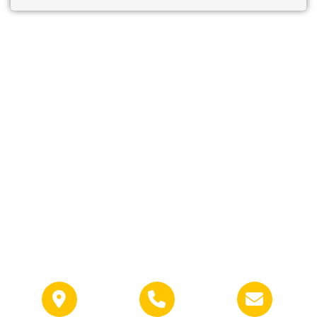
Über uns
Möchten Sie uns erreichen oder wissen Sie nicht, wo wir sind?
Einfach auf das gewünschte Symbol drücken.