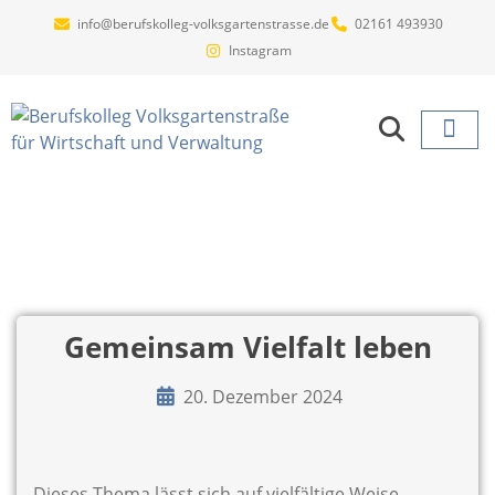
info@berufskolleg-volksgartenstrasse.de
02161 493930
Instagram
Projekte un
Gemeinsam Vielfalt leben
20. Dezember 2024
Dieses Thema lässt sich auf vielfältige Weise