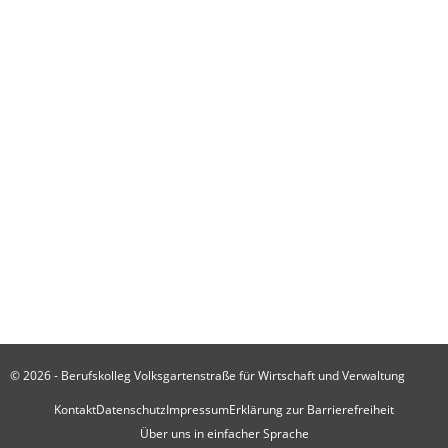
Schülergruppe der I43 gewinnt Fotochallenge in Brüssel
17. Juli 2026
Unsere Berufsschüler besuchen das EU-Parlament in Brüssel
17. Juli 2026
Von der Ausbildung in die Praxis: MFA-Lossprechung am BKVGS
17. Juli 2026
Schulkalender
Alle Termine
© 2026 - Berufskolleg Volksgartenstraße für Wirtschaft und Verwaltung
Kontakt
Datenschutz
Impressum
Erklärung zur Barrierefreiheit
Über uns in einfacher Sprache