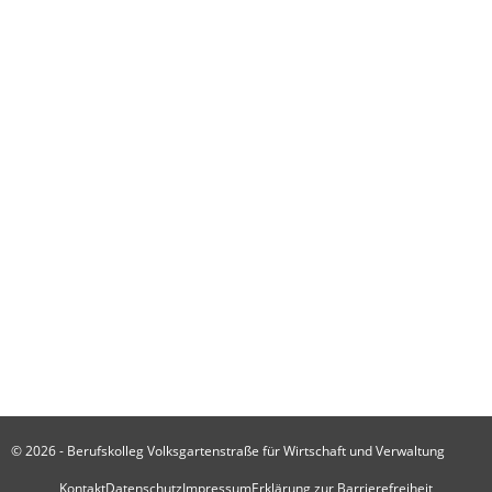
Aktuelle Meldungen
Schülergruppe der I43 gewinnt Fotochallenge in Brüssel
17. Juli 2026
Unsere Berufsschüler besuchen das EU-Parlament in Brüssel
17. Juli 2026
Von der Ausbildung in die Praxis: MFA-Lossprechung am BKVGS
17. Juli 2026
Schulkalender
Alle Termine
© 2026 - Berufskolleg Volksgartenstraße für Wirtschaft und Verwaltung
Kontakt
Datenschutz
Impressum
Erklärung zur Barrierefreiheit