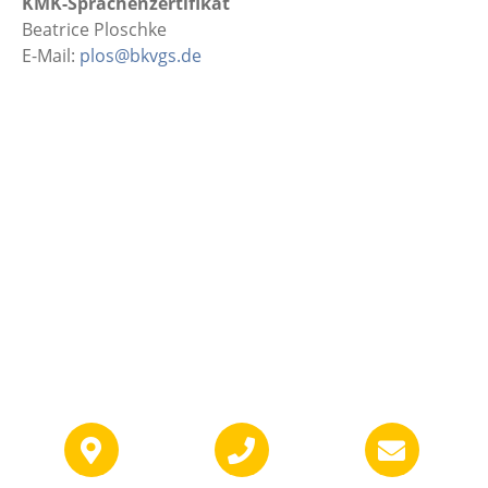
KMK-Sprachenzertifikat
Beatrice Ploschke
E-Mail:
plos@bkvgs.de
Über uns
Möchten Sie uns erreichen oder wissen Sie nicht, wo wir sind?
Einfach auf das gewünschte Symbol drücken.