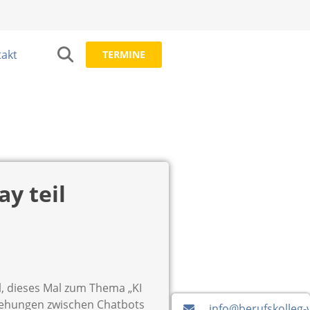
akt
TERMINE
y teil
l, dieses Mal zum Thema „KI
eziehungen zwischen Chatbots
info@berufskolleg-