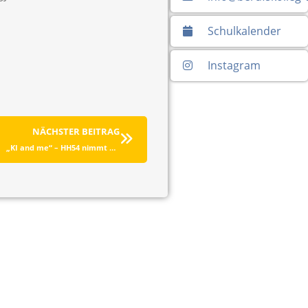
Schulkalender
Instagram
NÄCHSTER BEITRAG
„KI and me“ – HH54 nimmt am Safer Internet Day teil