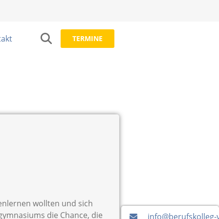
akt
TERMINE
enlernen wollten und sich
gymnasiums die Chance, die
info@berufskolleg-