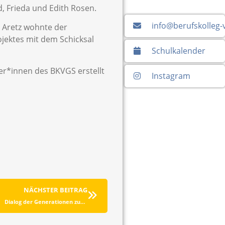
, Frieda und Edith Rosen.
info@berufskolleg-
s Aretz wohnte der
ojektes mit dem Schicksal
Schulkalender
er*innen des BKVGS erstellt
Instagram
NÄCHSTER BEITRAG
Dialog der Generationen zum Thema Nachhaltigkeit