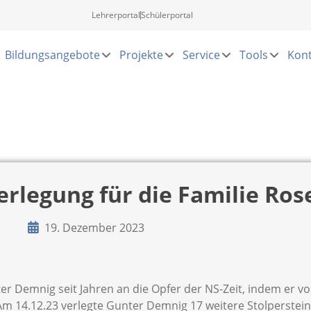
Lehrerportal
Schülerportal
Bildungsangebote
Projekte
Service
Tools
Kont
erlegung für die Familie Ros
19. Dezember 2023
r Demnig seit Jahren an die Opfer der NS-Zeit, indem er v
 Am 14.12.23 verlegte Gunter Demnig 17 weitere Stolperstei