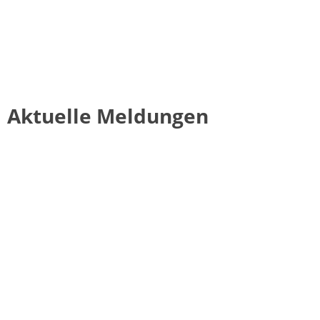
Aktuelle Meldungen
Über uns
Möchten Sie uns erreichen oder wissen Sie nicht, wo wir sind?