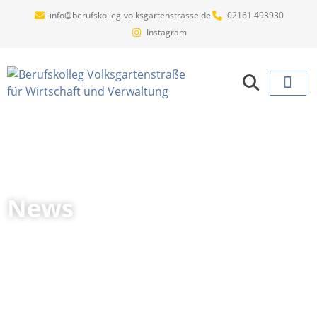
info@berufskolleg-volksgartenstrasse.de
02161 493930
Instagram
Projekte un
News
Startseite
»
News
»
Seite 32